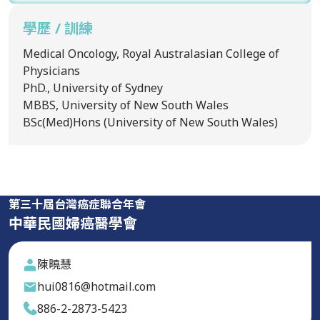
學歷 / 訓練
Medical Oncology, Royal Australasian College of
Physicians
PhD., University of Sydney
MBBS, University of New South Wales
BSc(Med)Hons (University of New South Wales)
第三十屆台灣癌症聯合年會
中華民國婦癌醫學會
陳曉慧
hui0816@hotmail.com
886-2-2873-5423