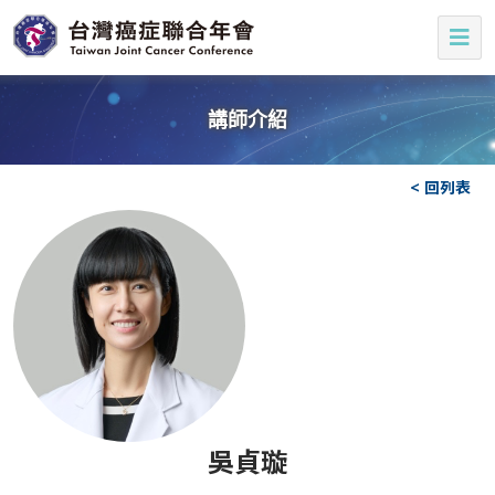
講師介紹
< 回列表
吳貞璇