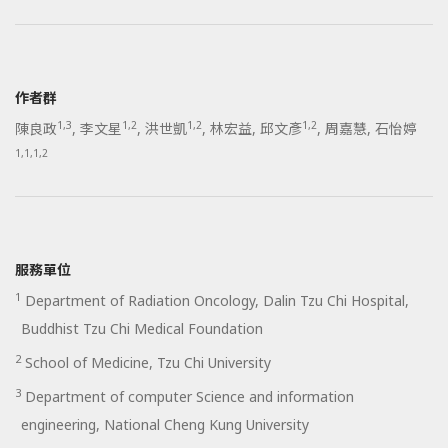
作者群
1,3
1,2
1,2
1,2
陳良政
,
李文星
,
洪世凱
,
林宏益
,
邱文彥
,
周嘉慧
,
石怡婷
1,1,1,2
服務單位
1
Department of Radiation Oncology, Dalin Tzu Chi Hospital,
Buddhist Tzu Chi Medical Foundation
2
School of Medicine, Tzu Chi University
3
Department of computer Science and information
engineering, National Cheng Kung University