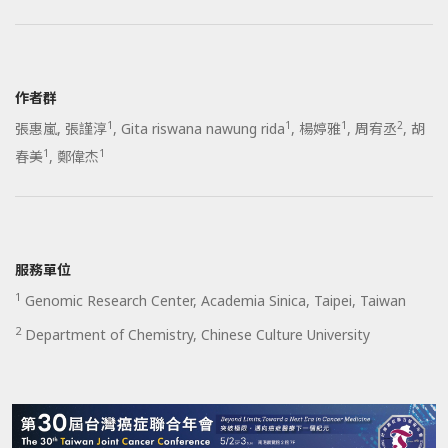
作者群
1
1
1
2
張惠嵐
,
張謹淳
,
Gita riswana nawung rida
,
楊婷雅
,
周宥丞
,
胡
1
1
春美
,
鄭偉杰
服務單位
1
Genomic Research Center, Academia Sinica, Taipei, Taiwan
2
Department of Chemistry, Chinese Culture University