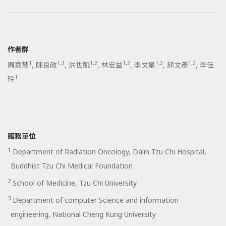
作者群
1
1,3
1,2
1,2
1,2
1,2
周嘉慧
,
陳良政
,
洪世凱
,
林宏益
,
李文星
,
邱文彥
,
李佳
1
玲
服務單位
1
Department of Radiation Oncology, Dalin Tzu Chi Hospital,
Buddhist Tzu Chi Medical Foundation
2
School of Medicine, Tzu Chi University
3
Department of computer Science and information
engineering, National Cheng Kung University