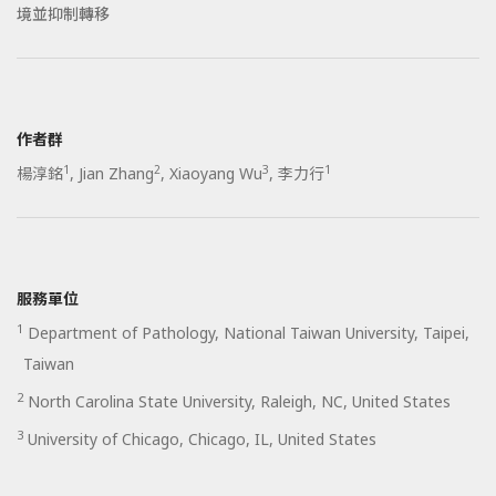
境並抑制轉移
作者群
1
2
3
1
楊淳銘
,
Jian Zhang
,
Xiaoyang Wu
,
李力行
服務單位
1
Department of Pathology, National Taiwan University, Taipei,
Taiwan
2
North Carolina State University, Raleigh, NC, United States
3
University of Chicago, Chicago, IL, United States