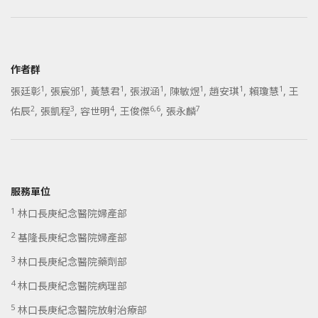
作者群
1
1
1
1
1
1
1
張廷彰
,
張宸邠
,
黃慧君
,
張淑涵
,
陳敏煜
,
趙安琪
,
賴瓊慧
,
王
2
3
4
6,6
7
佑辰
,
張凱程
,
容世明
,
王俊傑
,
張永麟
服務單位
1
林口長庚紀念醫院婦產部
2
基隆長庚紀念醫院婦產部
3
林口長庚紀念醫院藥劑部
4
林口長庚紀念醫院病理部
5
林口長庚紀念醫院放射治療部