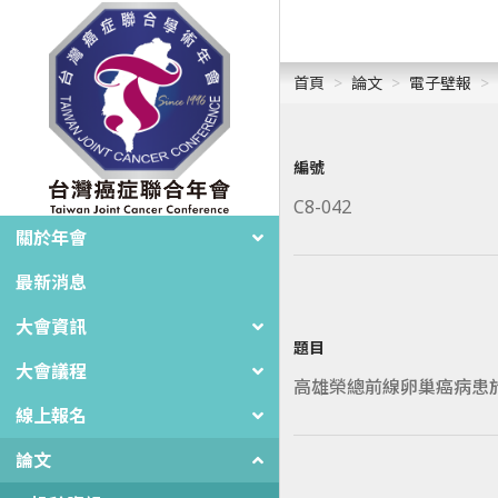
首頁
論文
電子壁報
編號
C8-042
關於年會
最新消息
大會資訊
題目
大會議程
高雄榮總前線卵巢癌病患於 PA
線上報名
論文