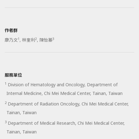
作者群
1
2
3
康乃文
,
林奎利
,
陳怡蓁
服務單位
1
Division of Hematology and Oncology, Department of
Internal Medicine, Chi Mei Medical Center, Tainan, Taiwan
2
Department of Radiation Oncology, Chi Mei Medical Center,
Tainan, Taiwan
3
Department of Medical Research, Chi Mei Medical Center,
Tainan, Taiwan