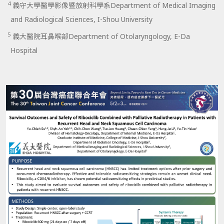
4
義守大學醫學影像暨放射科學系Department of Medical Imaging
and Radiological Sciences, I-Shou University
5
義大醫院耳鼻喉部Department of Otolaryngology, E-Da
Hospital