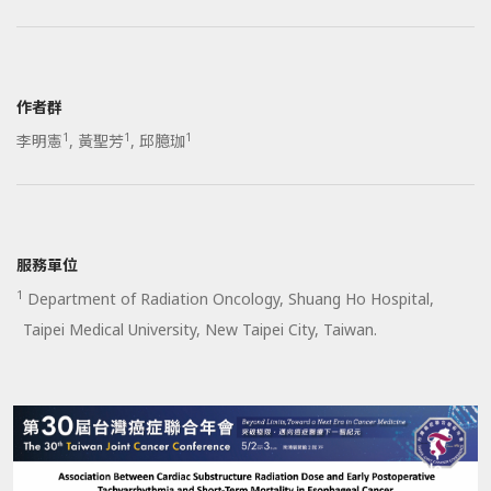
作者群
1
1
1
李明憲
,
黃聖芳
,
邱臆珈
服務單位
1
Department of Radiation Oncology, Shuang Ho Hospital,
Taipei Medical University, New Taipei City, Taiwan.