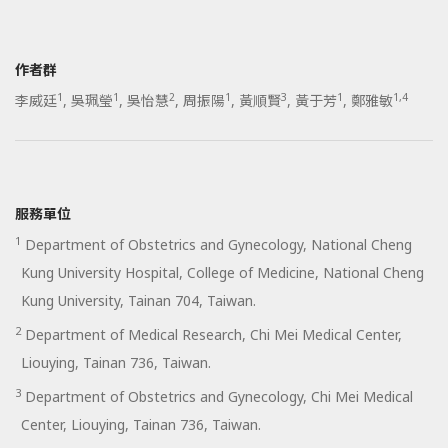
作者群
1
1
2
1
3
1
1,4
李威廷
,
吳珮瑩
,
吳怡慧
,
周振陽
,
黃順賢
,
黃于芳
,
鄭雅敏
服務單位
1
Department of Obstetrics and Gynecology, National Cheng
Kung University Hospital, College of Medicine, National Cheng
Kung University, Tainan 704, Taiwan.
2
Department of Medical Research, Chi Mei Medical Center,
Liouying, Tainan 736, Taiwan.
3
Department of Obstetrics and Gynecology, Chi Mei Medical
Center, Liouying, Tainan 736, Taiwan.