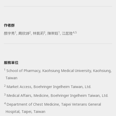
作者群
1
2
3
1
4,5
顏宇秀
,
周欣諄
,
林凱莉
,
陳崇鈺
,
江起陸
服務單位
1
School of Pharmacy, Kaohsiung Medical University, Kaohsiung,
Taiwan
2
Market Access, Boehringer Ingelheim Taiwan, Ltd.
3
Medical Affairs, Medicine, Boehringer Ingelheim Taiwan, Ltd.
4
Department of Chest Medicine, Taipei Veterans General
Hospital, Taipei, Taiwan